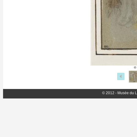
©
© 2012 - Musée du L