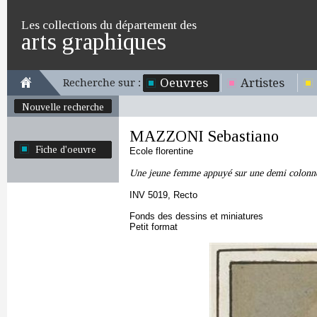
Les collections du département des
arts graphiques
Oeuvres
Artistes
Recherche sur :
Nouvelle recherche
MAZZONI Sebastiano
Fiche d'oeuvre
Ecole florentine
Une jeune femme appuyé sur une demi colonn
INV 5019, Recto
Fonds des dessins et miniatures
Petit format