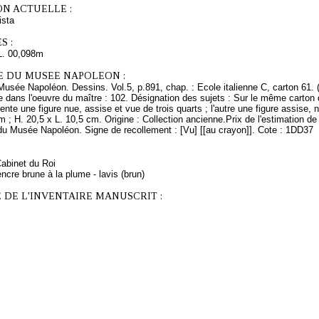
ON ACTUELLE :
sta
S :
L. 00,098m
E DU MUSEE NAPOLEON :
Musée Napoléon. Dessins. Vol.5, p.891, chap. : Ecole italienne C, carton 61. 
 dans l'oeuvre du maître : 102. Désignation des sujets : Sur le même carton 
ente une figure nue, assise et vue de trois quarts ; l'autre une figure assise, 
m ; H. 20,5 x L. 10,5 cm. Origine : Collection ancienne.Prix de l'estimation de
du Musée Napoléon. Signe de recollement : [Vu] [[au crayon]]. Cote : 1DD37
Cabinet du Roi
ncre brune à la plume - lavis (brun)
 DE L'INVENTAIRE MANUSCRIT :