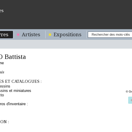
es
res
Artistes
Expositions
Battista
nne
sis
S ET CATALOGUES :
essins
sins et miniatures
© Gr
cto
os d'inventaire :
ON :