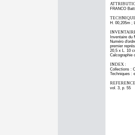
ATTRIBUTI
FRANCO Batti
TECHNIQUE
H. 00,205m ; 
INVENTAIR
Inventaire du 
Numéro d'ordre
premier représ
20,5 x L. 10 c
Calcographie 
INDEX :
Collections : 
Techniques : e
REFERENCE
vol. 3, p. 55