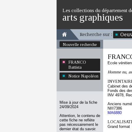
Les collections du département d
arts graphiques
Oeuv
Recherche sur :
Nouvelle recherche
FRANCO 
FRANCO
Ecole vénitie
Battista
Homme nu, as
Notice Napoléon
INVENTAIRE
Cabinet des d
Fonds des des
INV 4978, Re
Mise à jour de la fiche
Anciens numér
24/09/2024
NIII7386
MA6880
Attention, le contenu de
cette fiche ne reflète
LOCALISATI
pas nécessairement le
Grand format
dernier état du savoir.