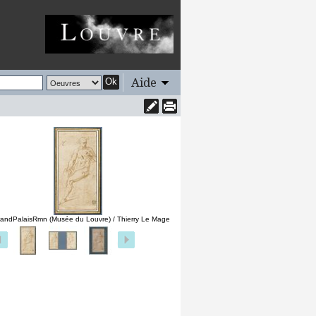
Aide
Ok
andPalaisRmn (Musée du Louvre) / Thierry Le Mage