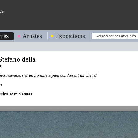
es
res
Artistes
Expositions
tefano della
ne
eux cavaliers et un homme à pied conduisant un cheval
o
sins et miniatures