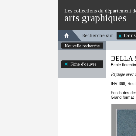
Les collections du département d
arts graphiques
Oeuv
Recherche sur :
Nouvelle recherche
BELLA S
Fiche d'oeuvre
Ecole florenti
Paysage avec d
INV 368, Rect
Fonds des des
Grand format