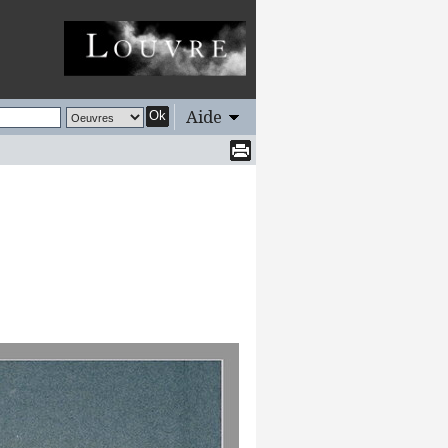
Aide
Ok