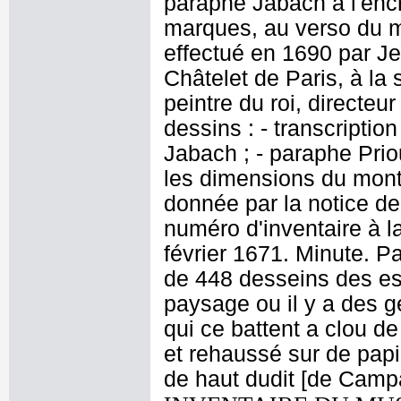
paraphe Jabach à l'encr
marques, au verso du 
effectué en 1690 par J
Châtelet de Paris, à la
peintre du roi, directeu
dessins : - transcriptio
Jabach ; - paraphe Priou
les dimensions du mont
donnée par la notice de
numéro d'inventaire à l
février 1671. Minute. P
de 448 desseins des es
paysage ou il y a des g
qui ce battent a clou de
et rehaussé sur de papi
de haut dudit [de Camp