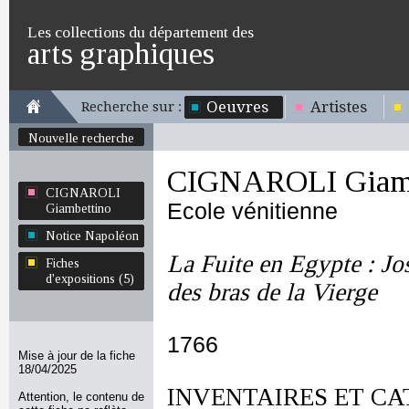
Les collections du département des
arts graphiques
Oeuvres
Artistes
Recherche sur :
Nouvelle recherche
CIGNAROLI Giamb
CIGNAROLI
Ecole vénitienne
Giambettino
Notice Napoléon
La Fuite en Egypte : Jo
Fiches
d'expositions (5)
des bras de la Vierge
1766
Mise à jour de la fiche
18/04/2025
INVENTAIRES ET CA
Attention, le contenu de