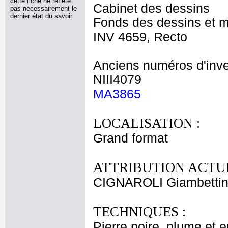
cette fiche ne reflète
Cabinet des dessins
pas nécessairement le
dernier état du savoir.
Fonds des dessins et m
INV 4659, Recto
Anciens numéros d'inve
NIII4079
MA3865
LOCALISATION :
Grand format
ATTRIBUTION ACTUE
CIGNAROLI Giambetti
TECHNIQUES :
Pierre noire, plume et e