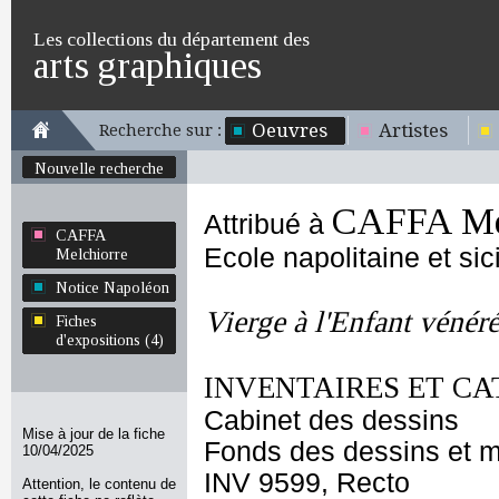
Les collections du département des
arts graphiques
Oeuvres
Artistes
Recherche sur :
Nouvelle recherche
CAFFA Me
Attribué à
CAFFA
Ecole napolitaine et sic
Melchiorre
Notice Napoléon
Vierge à l'Enfant vénér
Fiches
d'expositions (4)
INVENTAIRES ET CA
Cabinet des dessins
Mise à jour de la fiche
Fonds des dessins et m
10/04/2025
INV 9599, Recto
Attention, le contenu de