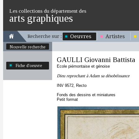
Les collections du département des
arts graphiques
Oeuvres
Artistes
Recherche sur :
Nouvelle recherche
GAULLI Giovanni Battista
Fiche d'oeuvre
Ecole piémontaise et génoise
Dieu reprochant à Adam sa désobéissance
INV 9572, Recto
Fonds des dessins et miniatures
Petit format