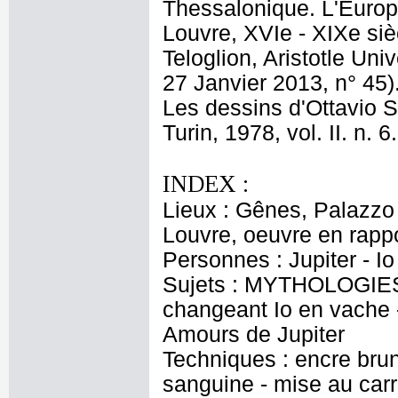
Thessalonique. L'Europ
Louvre, XVIe - XIXe siè
Teloglion, Aristotle Un
27 Janvier 2013, n° 45)
Les dessins d'Ottavio S
Turin, 1978, vol. II. n.
INDEX :
Lieux : Gênes, Palazzo
Louvre, oeuvre en rapp
Personnes : Jupiter - Io
Sujets : MYTHOLOGIES 
changeant Io en vache -
Amours de Jupiter
Techniques : encre brune
sanguine - mise au car