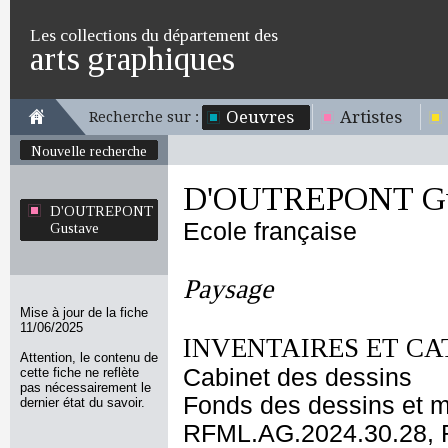
Les collections du département des
arts graphiques
Oeuvres
Artistes
Recherche sur :
Nouvelle recherche
D'OUTREPONT Gu
D'OUTREPONT
Ecole française
Gustave
Paysage
Mise à jour de la fiche
11/06/2025
INVENTAIRES ET CA
Attention, le contenu de
Cabinet des dessins
cette fiche ne reflète
pas nécessairement le
Fonds des dessins et m
dernier état du savoir.
RFML.AG.2024.30.28, 