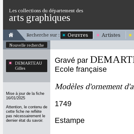
Les collections du département des
arts graphiques
Oeuvres
Artistes
Recherche sur :
Nouvelle recherche
DEMARTE
Gravé par
DEMARTEAU
Ecole française
Gilles
Modèles d'ornement d'a
Mise à jour de la fiche
16/01/2025
1749
Attention, le contenu de
cette fiche ne reflète
pas nécessairement le
Estampe
dernier état du savoir.