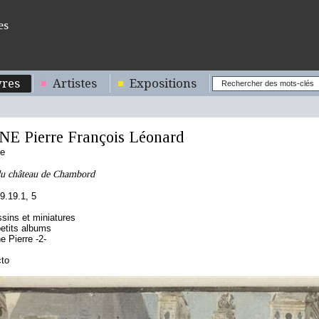
es
res
Artistes
Expositions
E Pierre François Léonard
se
 du château de Chambord
.19.1, 5
sins et miniatures
etits albums
 Pierre -2-
cto