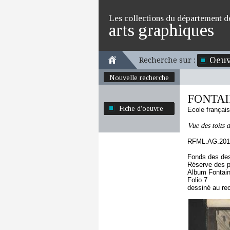
Les collections du département d
arts graphiques
Oeuv
Recherche sur :
Nouvelle recherche
FONTAIN
Fiche d'oeuvre
Ecole françai
Vue des toits
RFML.AG.2019
Fonds des des
Réserve des p
Album Fontaine
Folio 7
dessiné au re