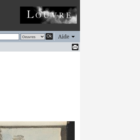
Aide
Ok