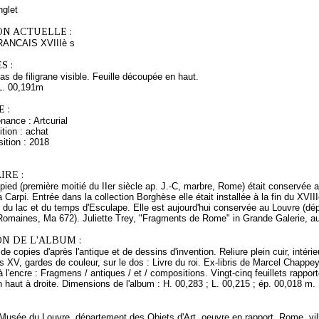
nglet
ON ACTUELLE :
NCAIS XVIIIè s
S :
Pas de filigrane visible. Feuille découpée en haut.
L. 00,191m
 :
nance : Artcurial
tion : achat
ition : 2018
RE :
pied (première moitié du IIer siècle ap. J.-C, marbre, Rome) était conservée a
 Carpi. Entrée dans la collection Borghèse elle était installée à la fin du XVIII
 du lac et du temps d'Esculape. Elle est aujourd'hui conservée au Louvre (d
Romaines, Ma 672). Juliette Trey, "Fragments de Rome" in Grande Galerie, a
N DE L'ALBUM :
e copies d'après l'antique et de dessins d'invention. Reliure plein cuir, intérie
 XV, gardes de couleur, sur le dos : Livre du roi. Ex-libris de Marcel Chappey c
 à l'encre : Fragmens / antiques / et / compositions. Vingt-cinq feuillets rappo
 haut à droite. Dimensions de l'album : H. 00,283 ; L. 00,215 ; ép. 00,018 m.
 Musée du Louvre, département des Objets d'Art, oeuvre en rapport, Rome, vi