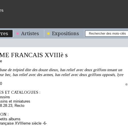
es
res
Artistes
Expositions
E FRANCAIS XVIIIè s
se
 base de trépied dite des douze dieux, bas relief avec deux griffons tenant un
ur bec, bas relief avec des armes, bas relief avec deux griffons opposés, lyre
70
©
S ET CATALOGUES :
essins
sins et miniatures
.28.23, Recto
ON :
etits albums
rançaise XVIIIeme siècle -6-