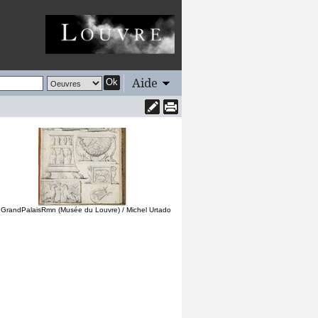
Aide
Ok
 GrandPalaisRmn (Musée du Louvre) / Michel Urtado