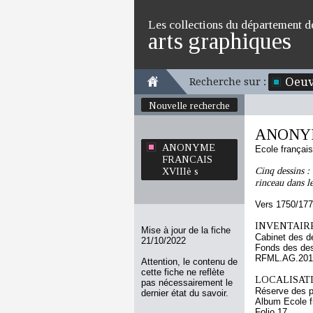
Les collections du département d
arts graphiques
Oeuv
Recherche sur :
Nouvelle recherche
ANONYM
ANONYME
Ecole françai
FRANCAIS
Cinq dessins :
XVIIIè s
rinceau dans le
Vers 1750/17
INVENTAIRE
Mise à jour de la fiche
Cabinet des d
21/10/2022
Fonds des des
RFML.AG.2018
Attention, le contenu de
cette fiche ne reflète
LOCALISATI
pas nécessairement le
Réserve des p
dernier état du savoir.
Album Ecole f
Folio 17