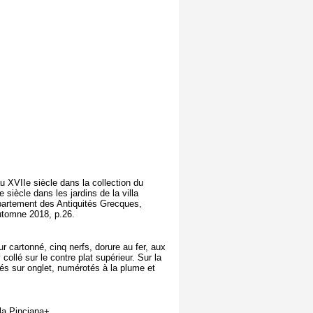
u XVIIe siècle dans la collection du
e siècle dans les jardins de la villa
épartement des Antiquités Grecques,
utomne 2018, p.26.
ur cartonné, cinq nerfs, dorure au fer, aux
ollé sur le contre plat supérieur. Sur la
rtés sur onglet, numérotés à la plume et
lla Pinciana+