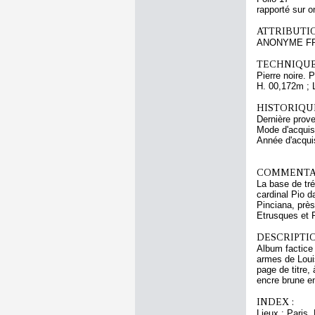
rapporté sur o
ATTRIBUTI
ANONYME FRA
TECHNIQUE
Pierre noire. 
H. 00,172m ; 
HISTORIQUE
Dernière prove
Mode d'acquisi
Année d'acquis
COMMENTAI
La base de tré
cardinal Pio da
Pinciana, près
Etrusques et 
DESCRIPTIO
Album factice d
armes de Louis
page de titre,
encre brune en
INDEX :
Lieux : Paris,