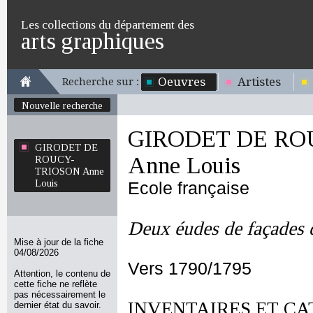
Les collections du département des
arts graphiques
Oeuvres
Artistes
Recherche sur :
Nouvelle recherche
GIRODET DE RO
GIRODET DE
Anne Louis
ROUCY-
TRIOSON Anne
Louis
Ecole française
Deux éudes de façades d
Mise à jour de la fiche
04/08/2026
Vers 1790/1795
Attention, le contenu de
cette fiche ne reflète
pas nécessairement le
INVENTAIRES ET CA
dernier état du savoir.