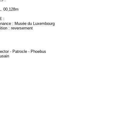
L. 00,128m
 :
venance : Musée du Luxembourg
ition : reversement
ector - Patrocle - Phoebus
fusain