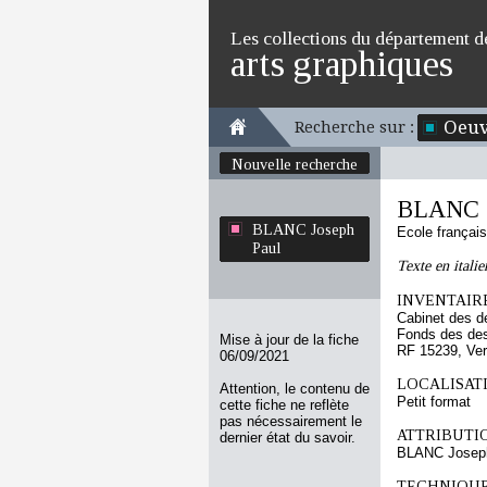
Les collections du département d
arts graphiques
Oeuv
Recherche sur :
Nouvelle recherche
BLANC J
BLANC Joseph
Ecole françai
Paul
Texte en italie
INVENTAIRE
Cabinet des d
Fonds des des
Mise à jour de la fiche
RF 15239, Ve
06/09/2021
LOCALISATI
Attention, le contenu de
Petit format
cette fiche ne reflète
pas nécessairement le
ATTRIBUTI
dernier état du savoir.
BLANC Josep
TECHNIQUE