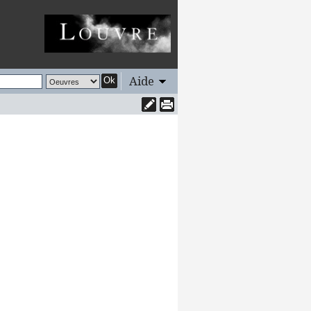
Aide
Ok