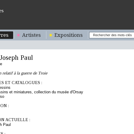
es
res
Artistes
Expositions
oseph Paul
se
n relatif à la guerre de Troie
S ET CATALOGUES :
essins
sins et miniatures, collection du musée d'Orsay
rso
ON :
ON ACTUELLE :
h Paul
S :