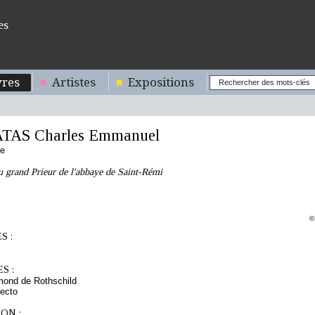
es
res
Artistes
Expositions
ATAS Charles Emmanuel
se
 grand Prieur de l'abbaye de Saint-Rémi
©
S :
S :
mond de Rothschild
ecto
ON :