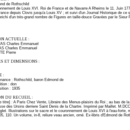
nd de Rothschild
onnement de Louis XVI. Roi de France et de Navarre A Rheims le 11. Juin 17
ance depuis Clovis jusqu'a Louis XV ; et suivi d'un Journal Historique de ce 
ichi d'un très-grand nombre de Figures en taille-douce Gravées par le Sieur P
ON ACTUELLE :
TAS Charles Emmanuel
TAS Charles Emmanuel
TE Pierre
S ET DIMENSIONS :
 :
enance : Rothschild, baron Edmond de
tion : don
ition : 1935
N DU RECUEIL :
e titre] : A Paris Chez Vente, Libraire des Menus-plaisirs du Roi ; au bas de
se des Ursins derriere Saint Denis de la Chartre. Imprimé par Maillet. M.DCC
let. Illustrations sur le sacre et le couronnement de Louis XVI à l'eau-forte, m
05, 110. Un volume, in-8, reliure veau ancien, orné. Ex-libris d'Edmond de Roth