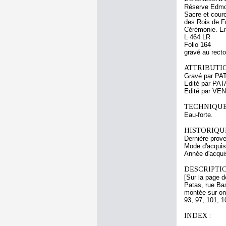
Réserve Edmo
Sacre et cour
des Rois de Fr
Cérémonie. Enr
L 464 LR
Folio 164
gravé au recto
ATTRIBUTI
Gravé par PA
Edité par PA
Edité par VEN
TECHNIQUE
Eau-forte.
HISTORIQUE
Dernière prov
Mode d'acquisi
Année d'acquis
DESCRIPTIO
[Sur la page d
Patas, rue Bas
montée sur ong
93, 97, 101, 1
INDEX :