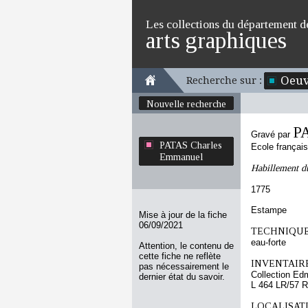
Les collections du département d
arts graphiques
Oeuv
Recherche sur :
Nouvelle recherche
P
Gravé par
PATAS Charles
Ecole françai
Emmanuel
Habillement du
1775
Estampe
Mise à jour de la fiche
06/09/2021
TECHNIQUE
eau-forte
Attention, le contenu de
cette fiche ne reflète
INVENTAIRE
pas nécessairement le
Collection Ed
dernier état du savoir.
L 464 LR/57 R
LOCALISATI