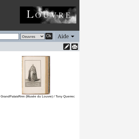
Aide
Ok
 GrandPalaisRmn (Musée du Louvre) / Tony Querrec