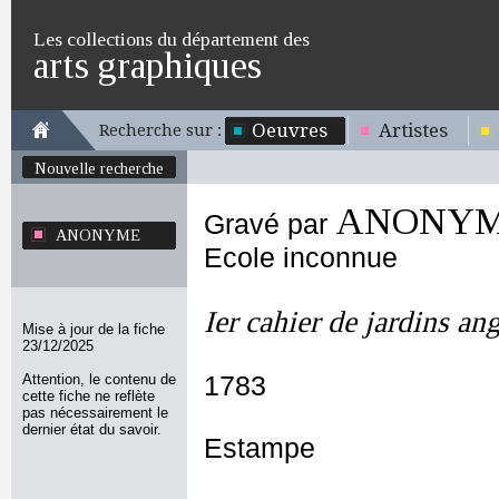
Les collections du département des
arts graphiques
Oeuvres
Artistes
Recherche sur :
Nouvelle recherche
ANONY
Gravé par
ANONYME
Ecole inconnue
Ier cahier de jardins ang
Mise à jour de la fiche
23/12/2025
Attention, le contenu de
1783
cette fiche ne reflète
pas nécessairement le
dernier état du savoir.
Estampe