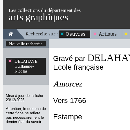
Les collections du département des
arts graphiques
Oeuvres
Artistes
Recherche sur :
Nouvelle recherche
DELAHAYE
Gravé par
DELAHAYE
Ecole française
Guillaume-
Nicolas
Amorcez
Mise à jour de la fiche
Vers 1766
23/12/2025
Attention, le contenu de
cette fiche ne reflète
Estampe
pas nécessairement le
dernier état du savoir.