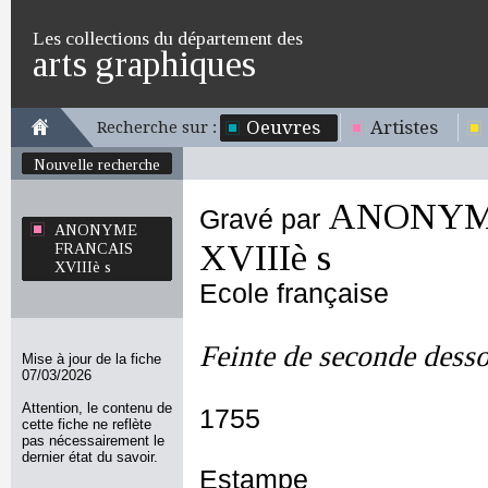
Les collections du département des
arts graphiques
Oeuvres
Artistes
Recherche sur :
Nouvelle recherche
ANONYM
Gravé par
ANONYME
XVIIIè s
FRANCAIS
XVIIIè s
Ecole française
Feinte de seconde desso
Mise à jour de la fiche
07/03/2026
Attention, le contenu de
1755
cette fiche ne reflète
pas nécessairement le
dernier état du savoir.
Estampe