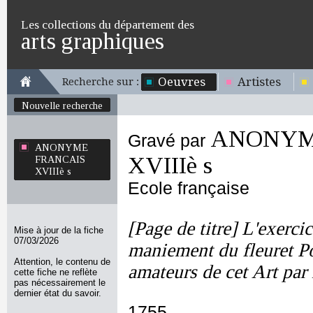
Les collections du département des
arts graphiques
Oeuvres
Artistes
Recherche sur :
Nouvelle recherche
ANONYM
Gravé par
ANONYME
XVIIIè s
FRANCAIS
XVIIIè s
Ecole française
[Page de titre] L'exerci
Mise à jour de la fiche
07/03/2026
maniement du fleuret P
Attention, le contenu de
amateurs de cet Art par 
cette fiche ne reflète
pas nécessairement le
dernier état du savoir.
1755