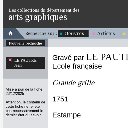
Les collections du département des
arts graphiques
Oeuvres
Artistes
Recherche sur :
Nouvelle recherche
LE PAUTR
Gravé par
LE PAUTRE
Ecole française
Jean
Grande grille
Mise à jour de la fiche
23/12/2025
1751
Attention, le contenu de
cette fiche ne reflète
pas nécessairement le
Estampe
dernier état du savoir.