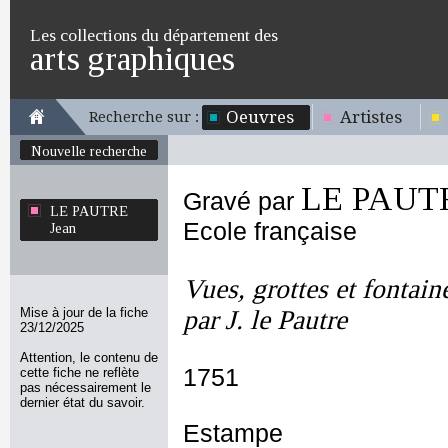
Les collections du département des
arts graphiques
Oeuvres
Artistes
Recherche sur :
Nouvelle recherche
LE PAUTR
Gravé par
LE PAUTRE
Ecole française
Jean
Vues, grottes et fontaine
Mise à jour de la fiche
par J. le Pautre
23/12/2025
Attention, le contenu de
1751
cette fiche ne reflète
pas nécessairement le
dernier état du savoir.
Estampe