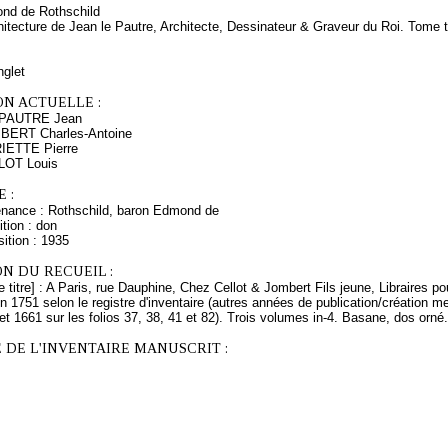
nd de Rothschild
itecture de Jean le Pautre, Architecte, Dessinateur & Graveur du Roi. Tome t
nglet
ON ACTUELLE :
 PAUTRE Jean
MBERT Charles-Antoine
RIETTE Pierre
LLOT Louis
 :
enance : Rothschild, baron Edmond de
tion : don
ition : 1935
N DU RECUEIL :
 titre] : A Paris, rue Dauphine, Chez Cellot & Jombert Fils jeune, Libraires pour
 1751 selon le registre d'inventaire (autres années de publication/création men
5 et 1661 sur les folios 37, 38, 41 et 82). Trois volumes in-4. Basane, dos orné.
 DE L'INVENTAIRE MANUSCRIT :