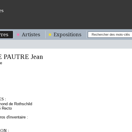
es
res
Artistes
Expositions
E PAUTRE Jean
se
S :
mond de Rothschild
6 Recto
os d'inventaire :
ON :