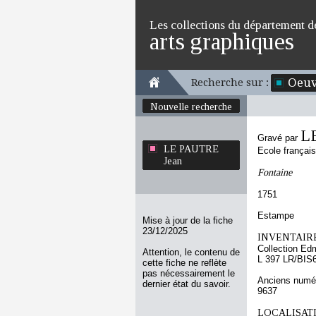
Les collections du département d
arts graphiques
Oeuv
Recherche sur :
Nouvelle recherche
L
Gravé par
LE PAUTRE
Ecole françai
Jean
Fontaine
1751
Estampe
Mise à jour de la fiche
23/12/2025
INVENTAIRE
Collection Ed
Attention, le contenu de
L 397 LR/BIS
cette fiche ne reflète
pas nécessairement le
Anciens numér
dernier état du savoir.
9637
LOCALISATI