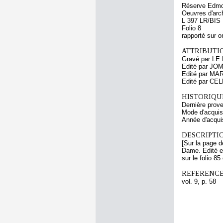
Réserve Edmo
Oeuvres d'arch
L 397 LR/BIS
Folio 8
rapporté sur o
ATTRIBUTI
Gravé par LE
Edité par JO
Edité par MA
Edité par CE
HISTORIQUE
Dernière prov
Mode d'acquisi
Année d'acquis
DESCRIPTIO
[Sur la page de
Dame. Edité en
sur le folio 8
REFERENCE
vol. 9, p. 58