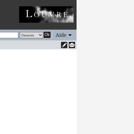
Aide
Ok