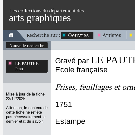
Les collections du département des
arts graphiques
Oeuvres
Artistes
Recherche sur :
Nouvelle recherche
LE PAUTR
Gravé par
LE PAUTRE
Ecole française
Jean
Frises, feuillages et or
Mise à jour de la fiche
23/12/2025
1751
Attention, le contenu de
cette fiche ne reflète
pas nécessairement le
Estampe
dernier état du savoir.