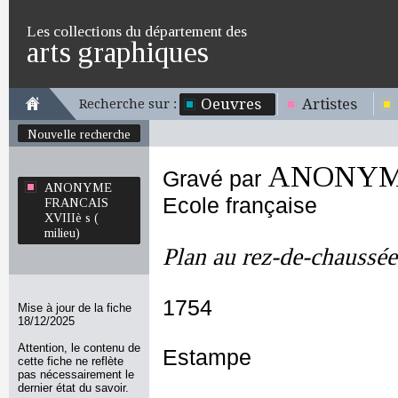
Les collections du département des
arts graphiques
Oeuvres
Artistes
Recherche sur :
Nouvelle recherche
ANONYME 
Gravé par
ANONYME
Ecole française
FRANCAIS
XVIIIè s (
milieu)
Plan au rez-de-chaussée
1754
Mise à jour de la fiche
18/12/2025
Attention, le contenu de
Estampe
cette fiche ne reflète
pas nécessairement le
dernier état du savoir.