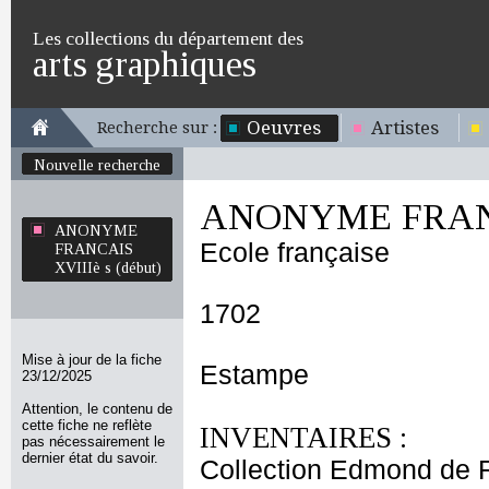
Les collections du département des
arts graphiques
Oeuvres
Artistes
Recherche sur :
Nouvelle recherche
ANONYME FRANCA
ANONYME
Ecole française
FRANCAIS
XVIIIè s (début)
1702
Mise à jour de la fiche
Estampe
23/12/2025
Attention, le contenu de
cette fiche ne reflète
INVENTAIRES :
pas nécessairement le
dernier état du savoir.
Collection Edmond de 