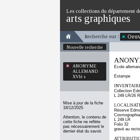
Les collections du département d
arts graphiques
Oeuv
Recherche sur :
Nouvelle recherche
ANONY
ANONYME
Ecole allema
ALLEMAND
Estampe
XVIè s
INVENTAIRE
Collection Ed
L 249 LR/26 R
Mise à jour de la fiche
LOCALISATI
18/12/2025
Réserve Edmo
Cosmographia 
Attention, le contenu de
L 249 LR
cette fiche ne reflète
Folio 32
pas nécessairement le
gravé au recto
dernier état du savoir.
ATTRIBUTI