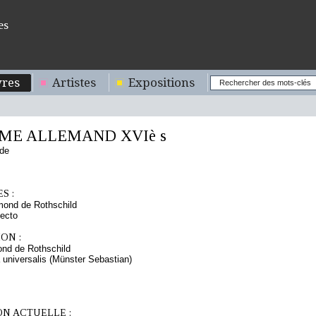
es
res
Artistes
Expositions
ME ALLEMAND XVIè s
nde
S :
mond de Rothschild
ecto
ON :
nd de Rothschild
universalis (Münster Sebastian)
ON ACTUELLE :