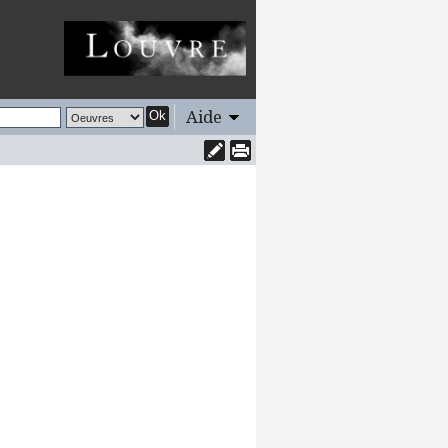
Aide
Ok