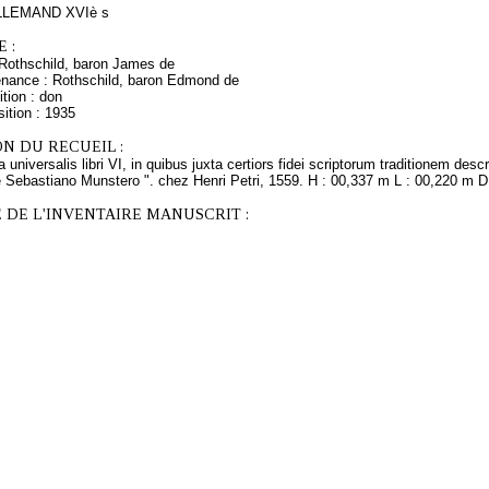
LEMAND XVIè s
 :
Rothschild, baron James de
enance : Rothschild, baron Edmond de
tion : don
ition : 1935
N DU RECUEIL :
universalis libri VI, in quibus juxta certiors fidei scriptorum traditionem desc
re Sebastiano Munstero ". chez Henri Petri, 1559. H : 00,337 m L : 00,220 m D
 DE L'INVENTAIRE MANUSCRIT :