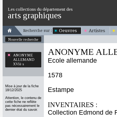
Les collections du département des
arts graphiques
Oeuvres
Artistes
Recherche sur :
Nouvelle recherche
ANONYME ALLE
ANONYME
Ecole allemande
ALLEMAND
XVIè s
1578
Mise à jour de la fiche
Estampe
18/12/2025
Attention, le contenu de
cette fiche ne reflète
INVENTAIRES :
pas nécessairement le
dernier état du savoir.
Collection Edmond de 