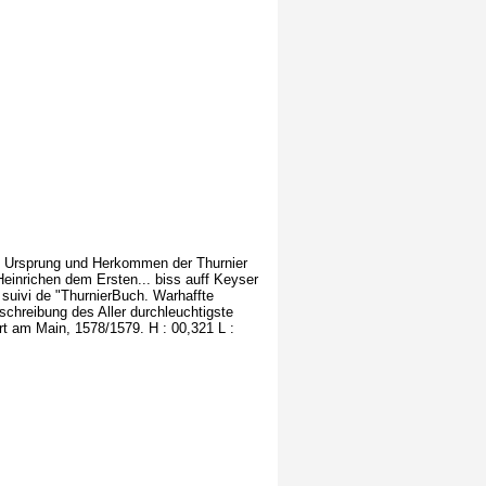
n, Ursprung und Herkommen der Thurnier
Heinrichen dem Ersten... biss auff Keyser
uivi de "ThurnierBuch. Warhaffte
Beschreibung des Aller durchleuchtigste
t am Main, 1578/1579. H : 00,321 L :