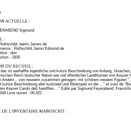
o
ON ACTUELLE :
EYERABEND Sigmund
 :
Rothschild, baron James de
enance : Rothschild, baron Edmond de
tion : don
ition : 1935
N DU RECUEIL :
, das ist warhaffte eigentliche und kurtze Beschreibung von Anfang, Ursache
mischen Reich teutscher Nation wie viel offentlicher Landthurnier von Keyser 
n Andern... von neuwem zusammen getragen, mit schönen neuwen Figuren ", s
d kurtze Beschreibung aller kurtzweil und Ritterspiel so der ..." et suivi de "
en Keyser Carols deß fuenfften ..." Edité par Sigmund Feyerabend, Franckfor
049 Livre ouvert : 00,422
 DE L'INVENTAIRE MANUSCRIT :