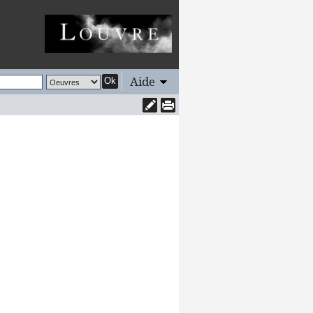
Aide
Ok