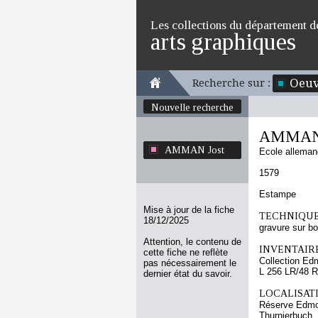
Les collections du département d
arts graphiques
Oeuv
Recherche sur :
Nouvelle recherche
AMMAN 
AMMAN Jost
Ecole allema
1579
Estampe
Mise à jour de la fiche
TECHNIQUE
18/12/2025
gravure sur bo
Attention, le contenu de
INVENTAIRE
cette fiche ne reflète
Collection Ed
pas nécessairement le
L 256 LR/48 R
dernier état du savoir.
LOCALISATI
Réserve Edmo
Thurnierbuch