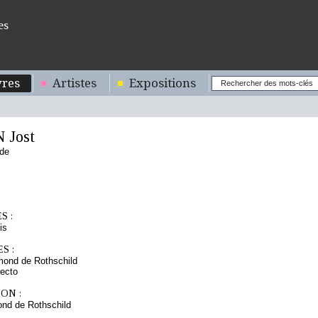
es
res
Artistes
Expositions
Jost
nde
S :
is
S :
mond de Rothschild
ecto
ON :
nd de Rothschild