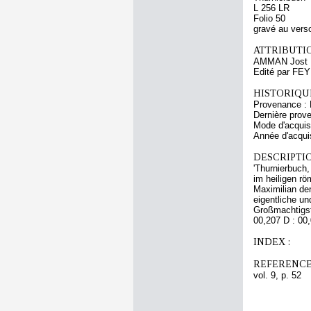
L 256 LR
Folio 50
gravé au vers
ATTRIBUTI
AMMAN Jost
Edité par F
HISTORIQUE
Provenance : 
Dernière prov
Mode d'acquisi
Année d'acquis
DESCRIPTIO
'Thurnierbuch
im heiligen rö
Maximilian de
eigentliche un
Großmachtigst
00,207 D : 00,
INDEX :
REFERENCE
vol. 9, p. 52