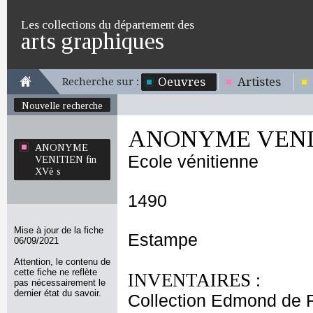
Les collections du département des
arts graphiques
Oeuvres
Artistes
Recherche sur :
Nouvelle recherche
ANONYME VENITI
ANONYME
Ecole vénitienne
VENITIEN fin
XVè s
1490
Mise à jour de la fiche
Estampe
06/09/2021
Attention, le contenu de
cette fiche ne reflète
INVENTAIRES :
pas nécessairement le
dernier état du savoir.
Collection Edmond de 