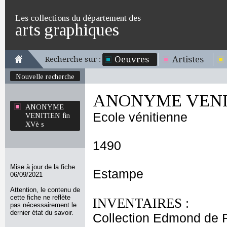
Les collections du département des
arts graphiques
Oeuvres
Artistes
Recherche sur :
Nouvelle recherche
ANONYME VENITI
ANONYME
Ecole vénitienne
VENITIEN fin
XVè s
1490
Mise à jour de la fiche
Estampe
06/09/2021
Attention, le contenu de
cette fiche ne reflète
INVENTAIRES :
pas nécessairement le
dernier état du savoir.
Collection Edmond de 