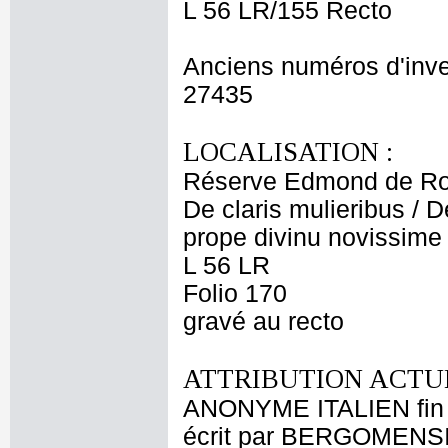
L 56 LR/155 Recto
Anciens numéros d'inve
27435
LOCALISATION :
Réserve Edmond de Ro
De claris mulieribus / D
prope divinu novissime
L 56 LR
Folio 170
gravé au recto
ATTRIBUTION ACTUE
ANONYME ITALIEN fin
écrit par BERGOMENSIS