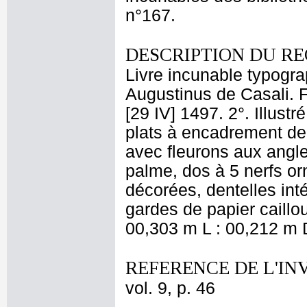
n°167.
DESCRIPTION DU RE
Livre incunable typogra
Augustinus de Casali. Fe
[29 IV] 1497. 2°. Illust
plats à encadrement de 
avec fleurons aux angle
palme, dos à 5 nerfs orn
décorées, dentelles int
gardes de papier caillou
00,303 m L : 00,212 m D
REFERENCE DE L'IN
vol. 9, p. 46