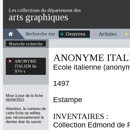
Les collections du département des
arts graphiques
Oeuvres
Artistes
Recherche sur :
Nouvelle recherche
ANONYME ITALIE
ANONYME
Ecole italienne (anony
ITALIEN fin
XVè s
1497
Mise à jour de la fiche
Estampe
06/09/2021
Attention, le contenu de
cette fiche ne reflète
INVENTAIRES :
pas nécessairement le
dernier état du savoir.
Collection Edmond de 