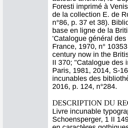
Foresti imprimé à Veni
de la collection E. de 
n°86, p. 37 et 38). Bibl
base en ligne de la Brit
'Catalogue général des
France, 1970, n° 10353;
century now in the Bri
II 370; "Catalogue des 
Paris, 1981, 2014, S-1
incunables des bibliot
2016, p. 124, n°284.
DESCRIPTION DU RE
Livre incunable typogra
Schoensperger, 1 II 149
en caractères gothique