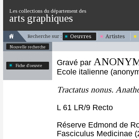
Les collections du département des
arts graphiques
Oeuvres
Artistes
Recherche sur :
Nouvelle recherche
ANONYME
Gravé par
Fiche d'oeuvre
Ecole italienne (anony
Tractatus nonus. Anat
L 61 LR/9 Recto
Réserve Edmond de Ro
Fasciculus Medicinae (