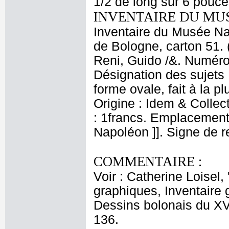
1/2 de long sur 6 pouc
INVENTAIRE DU MU
Inventaire du Musée Nap
de Bologne, carton 51. 
Reni, Guido /&. Numéro 
Désignation des sujets 
forme ovale, fait à la p
Origine : Idem & Collect
: 1francs. Emplacement
Napoléon ]]. Signe de r
COMMENTAIRE :
Voir : Catherine Loisel
graphiques, Inventaire 
Dessins bolonais du XVII
136.