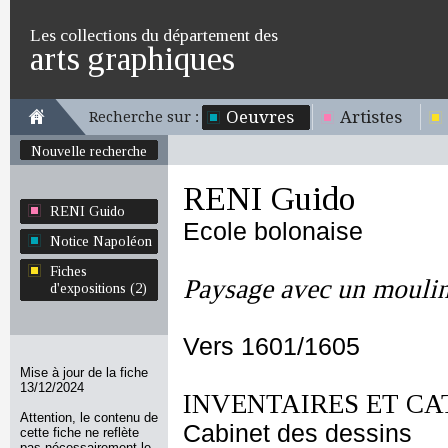
Les collections du département des
arts graphiques
Oeuvres
Artistes
Recherche sur :
Nouvelle recherche
RENI Guido
RENI Guido
Ecole bolonaise
Notice Napoléon
Fiches
Paysage avec un moulin
d'expositions (2)
Vers 1601/1605
Mise à jour de la fiche
13/12/2024
INVENTAIRES ET CA
Attention, le contenu de
Cabinet des dessins
cette fiche ne reflète
pas nécessairement le