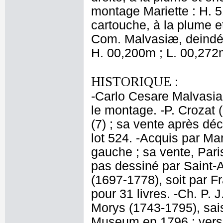
montage Mariette : H. 
cartouche, à la plume 
Com. Malvasiæ, deindé 
H. 00,200m ; L. 00,272
HISTORIQUE :
-Carlo Cesare Malvasia (
le montage. -P. Crozat 
(7) ; sa vente après dé
lot 524. -Acquis par Ma
gauche ; sa vente, Pari
pas dessiné par Saint-A
(1697-1778), soit par F
pour 31 livres. -Ch. P. 
Morys (1743-1795), sai
Museum en 1796 ; vers