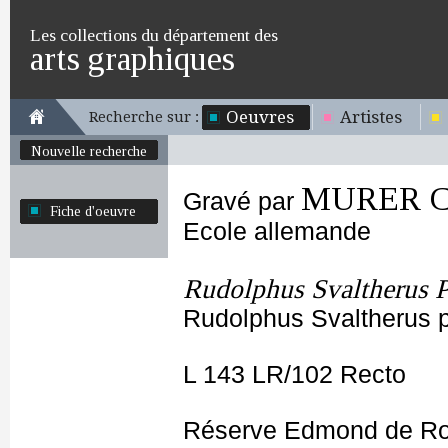
Les collections du département des
arts graphiques
Oeuvres
Artistes
Recherche sur :
Nouvelle recherche
MURER Ch
Gravé par
Fiche d'oeuvre
Ecole allemande
Rudolphus Svaltherus Pf
Rudolphus Svaltherus p
L 143 LR/102 Recto
Réserve Edmond de Ro