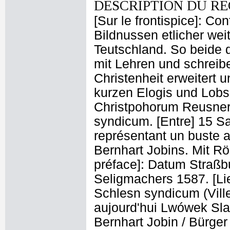
DESCRIPTION DU RE
[Sur le frontispice]: C
Bildnussen etlicher we
Teutschland. So beide 
mit Lehren und schreibe
Christenheit erweitert
kurzen Elogis und Lobs
Christpohorum Reusner
syndicum. [Entre] 15 S
représentant un buste a
Bernhart Jobins. Mit Rö
préface]: Datum Straßbu
Seligmachers 1587. [Lie
Schlesn syndicum (Vill
aujourd'hui Lwówek Slask
Bernhart Jobin / Bürger