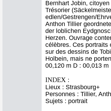
Bernhart Jobin, citoyen
Trésorier (Säckelmeiste
edlen/Gestrengen/Ehrv
Anthon Tillier geordnet
der loblichen Eydgnosc
Herzen. Ouvrage conten
célèbres. Ces portraits 
sur des dessins de Tob
Holbein, mais ne porte
00,120 m D : 00,013 m 
INDEX :
Lieux : Strasbourg+
Personnes : Tillier, Ant
Sujets : portrait