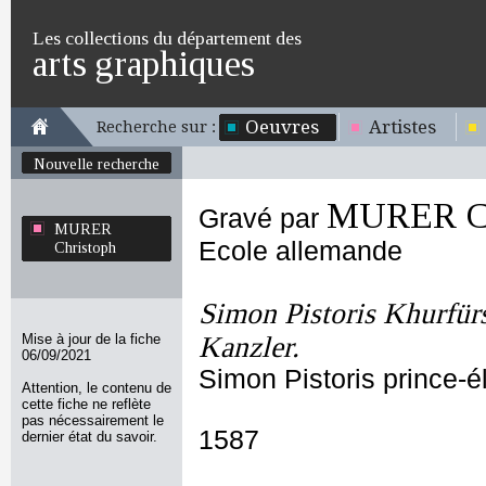
Les collections du département des
arts graphiques
Oeuvres
Artistes
Recherche sur :
Nouvelle recherche
MURER Ch
Gravé par
MURER
Ecole allemande
Christoph
Simon Pistoris Khurfürs
Mise à jour de la fiche
Kanzler.
06/09/2021
Simon Pistoris prince-é
Attention, le contenu de
cette fiche ne reflète
pas nécessairement le
1587
dernier état du savoir.