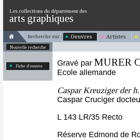
Les collections du département des
arts graphiques
Oeuvres
Artistes
Recherche sur :
Nouvelle recherche
MURER Ch
Gravé par
Fiche d'oeuvre
Ecole allemande
Caspar Kreuziger der h.
Caspar Cruciger docteu
L 143 LR/35 Recto
Réserve Edmond de Ro