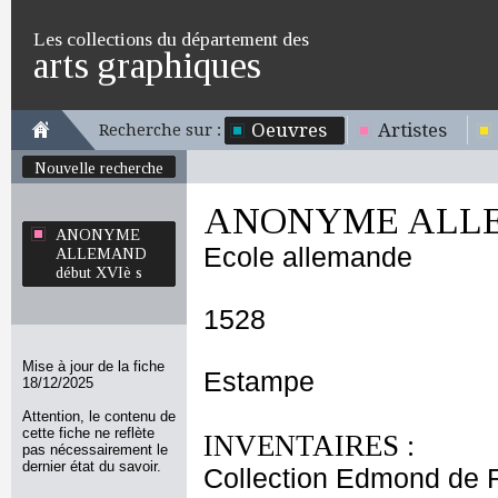
Les collections du département des
arts graphiques
Oeuvres
Artistes
Recherche sur :
Nouvelle recherche
ANONYME ALLEM
ANONYME
Ecole allemande
ALLEMAND
début XVIè s
1528
Mise à jour de la fiche
Estampe
18/12/2025
Attention, le contenu de
cette fiche ne reflète
INVENTAIRES :
pas nécessairement le
dernier état du savoir.
Collection Edmond de 