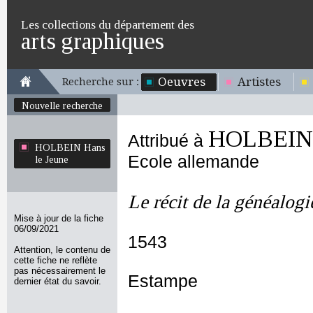
Les collections du département des
arts graphiques
Oeuvres
Artistes
Recherche sur :
Nouvelle recherche
HOLBEIN H
Attribué à
HOLBEIN Hans
Ecole allemande
le Jeune
Le récit de la généalog
Mise à jour de la fiche
06/09/2021
1543
Attention, le contenu de
cette fiche ne reflète
pas nécessairement le
Estampe
dernier état du savoir.