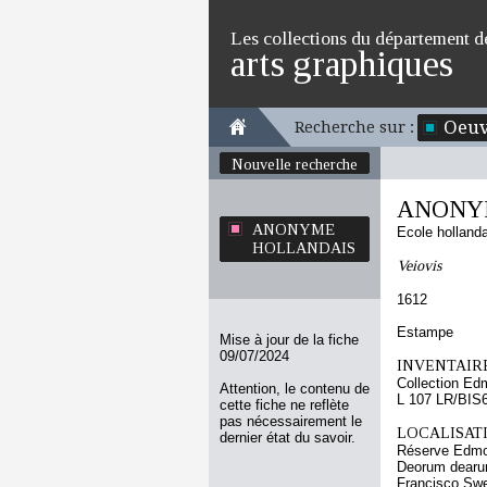
Les collections du département d
arts graphiques
Oeuv
Recherche sur :
Nouvelle recherche
ANONY
ANONYME
Ecole holland
HOLLANDAIS
Veiovis
1612
Estampe
Mise à jour de la fiche
09/07/2024
INVENTAIRE
Collection Ed
Attention, le contenu de
L 107 LR/BIS
cette fiche ne reflète
pas nécessairement le
LOCALISATI
dernier état du savoir.
Réserve Edmo
Deorum dearumq
Francisco Swee