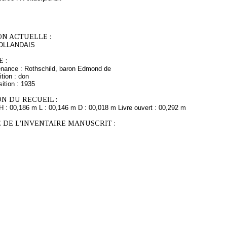
ON ACTUELLE :
OLLANDAIS
 :
enance : Rothschild, baron Edmond de
tion : don
ition : 1935
N DU RECUEIL :
H : 00,186 m L : 00,146 m D : 00,018 m Livre ouvert : 00,292 m
 DE L'INVENTAIRE MANUSCRIT :