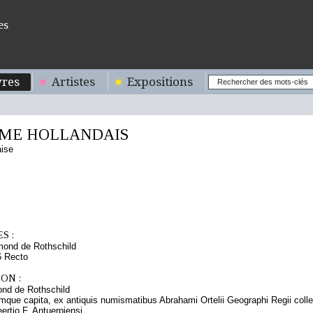
es
res
Artistes
Expositions
ME HOLLANDAIS
aise
S :
mond de Rothschild
6 Recto
ON :
nd de Rothschild
ue capita, ex antiquis numismatibus Abrahami Ortelii Geographi Regii collecta
rtio F. Antuerpiensi.