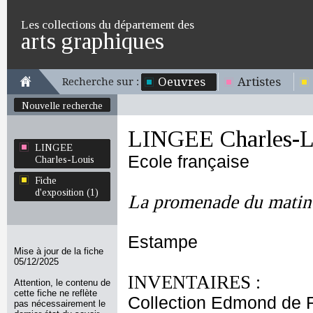
Les collections du département des
arts graphiques
Oeuvres
Artistes
Recherche sur :
Nouvelle recherche
LINGEE Charles-L
LINGEE
Ecole française
Charles-Louis
Fiche
d'exposition (1)
La promenade du matin 
Estampe
Mise à jour de la fiche
05/12/2025
INVENTAIRES :
Attention, le contenu de
cette fiche ne reflète
Collection Edmond de 
pas nécessairement le