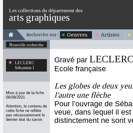
Les collections du département des
arts graphiques
Oeuvres
Artistes
Recherche sur :
Nouvelle recherche
LECLERC S
Gravé par
LECLERC
Ecole française
Sébastien I
Les globes de deux yeux,
Mise à jour de la fiche
l'autre une flèche
06/09/2021
Pour l'ouvrage de Sébas
Attention, le contenu de
veue, dans lequel il es
cette fiche ne reflète
pas nécessairement le
distinctement ne sont ve
dernier état du savoir.