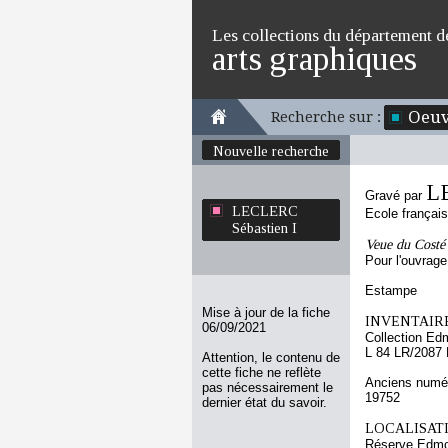
Les collections du département d
arts graphiques
Oeuv
Recherche sur :
Nouvelle recherche
L
Gravé par
LECLERC
Ecole françai
Sébastien I
Veue du Costé 
Pour l'ouvrage
Estampe
Mise à jour de la fiche
INVENTAIRE
06/09/2021
Collection Ed
L 84 LR/2087
Attention, le contenu de
cette fiche ne reflète
Anciens numér
pas nécessairement le
19752
dernier état du savoir.
LOCALISATI
Réserve Edmo