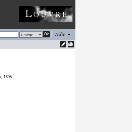
Aide
Ok
s, 1695