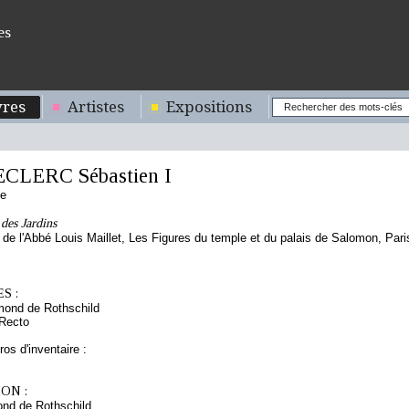
es
res
Artistes
Expositions
ECLERC Sébastien I
se
des Jardins
 de l'Abbé Louis Maillet, Les Figures du temple et du palais de Salomon, Pari
S :
mond de Rothschild
 Recto
os d'inventaire :
ON :
nd de Rothschild