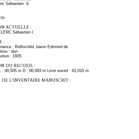
erc Sébastien -3-
cto
ON ACTUELLE :
CLERC Sébastien I
 :
enance : Rothschild, baron Edmond de
tion : don
ition : 1935
N DU RECUEIL :
L : 00,505 m D : 00,093 m Livre ouvert : 01,015 m
 DE L'INVENTAIRE MANUSCRIT :