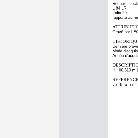
Recueil : Lecl
L 84 LR
Folio 29
rapporté au re
ATTRIBUTI
Gravé par LE
HISTORIQUE
Dernière prov
Mode d'acquisi
Année d'acquis
DESCRIPTIO
H : 00,610 m 
REFERENCE
vol. 9, p. 77