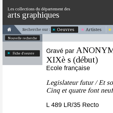
Les collections du département des
arts graphiques
Oeuvres
Artistes
Recherche sur :
Nouvelle recherche
ANONYME 
Gravé par
Fiche d'oeuvre
XIXè s (début)
Ecole française
Legislateur futur / Et so
Cinq et quatre font neuf 
L 489 LR/35 Recto