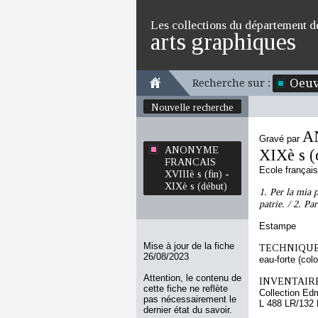
Les collections du département d
arts graphiques
Oeuv
Recherche sur :
Nouvelle recherche
A
Gravé par
ANONYME
XIXè s (
FRANCAIS
Ecole françai
XVIIIè s (fin) -
XIXè s (début)
1. Per la mia p
patrie. / 2. P
Estampe
Mise à jour de la fiche
TECHNIQUE
26/08/2023
eau-forte (colo
Attention, le contenu de
INVENTAIRE
cette fiche ne reflète
Collection Ed
pas nécessairement le
L 488 LR/132
dernier état du savoir.