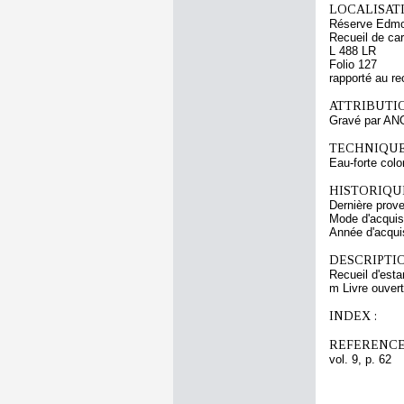
LOCALISATI
Réserve Edmo
Recueil de car
L 488 LR
Folio 127
rapporté au re
ATTRIBUTI
Gravé par ANO
TECHNIQUE
Eau-forte colo
HISTORIQUE
Dernière prov
Mode d'acquisi
Année d'acquis
DESCRIPTIO
Recueil d'esta
m Livre ouver
INDEX :
REFERENCE
vol. 9, p. 62