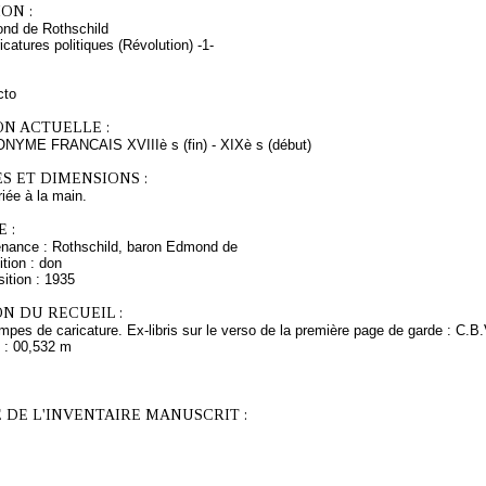
ON :
nd de Rothschild
icatures politiques (Révolution) -1-
cto
ON ACTUELLE :
NYME FRANCAIS XVIIIè s (fin) - XIXè s (début)
S ET DIMENSIONS :
riée à la main.
 :
enance : Rothschild, baron Edmond de
tion : don
ition : 1935
N DU RECUEIL :
mpes de caricature. Ex-libris sur le verso de la première page de garde : C.B
t : 00,532 m
 DE L'INVENTAIRE MANUSCRIT :