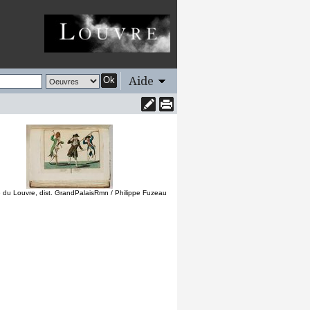
Aide
Ok
du Louvre, dist. GrandPalaisRmn / Philippe Fuzeau