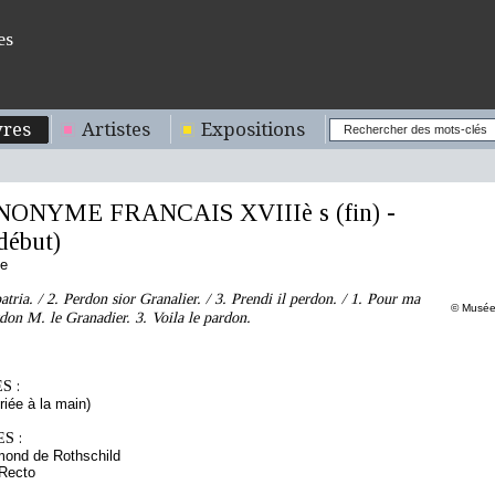
es
res
Artistes
Expositions
NONYME FRANCAIS XVIIIè s (fin) -
début)
se
atria. / 2. Perdon sior Granalier. / 3. Prendi il perdon. / 1. Pour ma
© Musée 
ardon M. le Granadier. 3. Voila le pardon.
S :
riée à la main)
S :
mond de Rothschild
 Recto