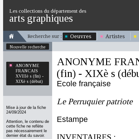
Les collections du département des
arts graphiques
Oeuvres
Artistes
Recherche sur :
Nouvelle recherche
ANONYME FRANC
ANONYME
(fin) - XIXè s (déb
FRANCAIS
XVIIIè s (fin) -
XIXè s (début)
Ecole française
Le Perruquier patriote
Mise à jour de la fiche
24/09/2024
Estampe
Attention, le contenu de
cette fiche ne reflète
pas nécessairement le
INVENTAIRES :
dernier état du savoir.