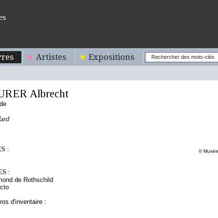
es
res
Artistes
Expositions
URER Albrecht
nde
dard
S :
© Musée 
S :
mond de Rothschild
cto
os d'inventaire :