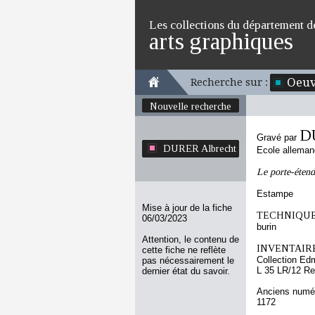
Les collections du département d
arts graphiques
Oeuv
Recherche sur :
Nouvelle recherche
D
Gravé par
DURER Albrecht
Ecole allema
Le porte-éten
Estampe
Mise à jour de la fiche
TECHNIQUE
06/03/2023
burin
Attention, le contenu de
INVENTAIRE
cette fiche ne reflète
Collection Ed
pas nécessairement le
L 35 LR/12 Re
dernier état du savoir.
Anciens numér
1172