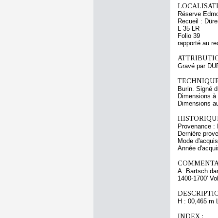
LOCALISATI
Réserve Edmo
Recueil : Düre
L 35 LR
Folio 39
rapporté au re
ATTRIBUTI
Gravé par DU
TECHNIQUE
Burin. Signé 
Dimensions à l
Dimensions au 
HISTORIQUE
Provenance : 
Dernière prov
Mode d'acquisi
Année d'acquis
COMMENTAI
A. Bartsch dan
1400-1700' Vol
DESCRIPTIO
H : 00,465 m 
INDEX :