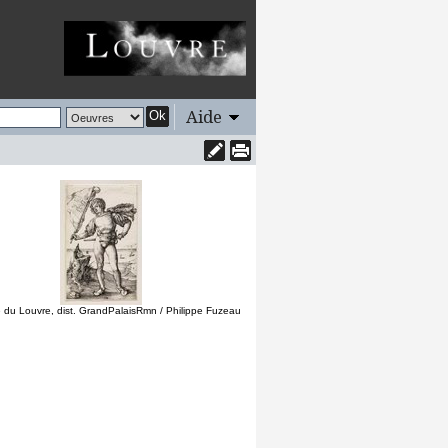
Aide
Ok
du Louvre, dist. GrandPalaisRmn / Philippe Fuzeau