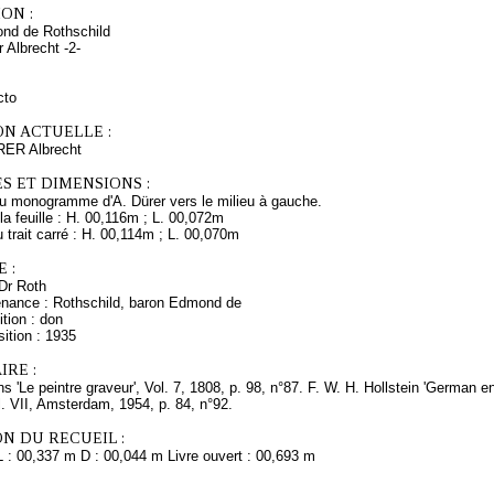
ON :
nd de Rothschild
r Albrecht -2-
cto
ON ACTUELLE :
RER Albrecht
S ET DIMENSIONS :
du monogramme d'A. Dürer vers le milieu à gauche.
a feuille : H. 00,116m ; L. 00,072m
trait carré : H. 00,114m ; L. 00,070m
 :
Dr Roth
enance : Rothschild, baron Edmond de
tion : don
ition : 1935
RE :
s 'Le peintre graveur', Vol. 7, 1808, p. 98, n°87. F. W. H. Hollstein 'German
. VII, Amsterdam, 1954, p. 84, n°92.
N DU RECUEIL :
L : 00,337 m D : 00,044 m Livre ouvert : 00,693 m