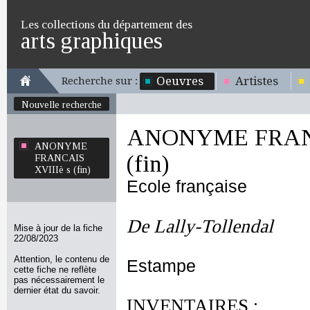
Les collections du département des
arts graphiques
Oeuvres
Artistes
Recherche sur :
Nouvelle recherche
ANONYME FRANC
ANONYME
(fin)
FRANCAIS
XVIIIè s (fin)
Ecole française
De Lally-Tollendal
Mise à jour de la fiche
22/08/2023
Attention, le contenu de
Estampe
cette fiche ne reflète
pas nécessairement le
dernier état du savoir.
INVENTAIRES :