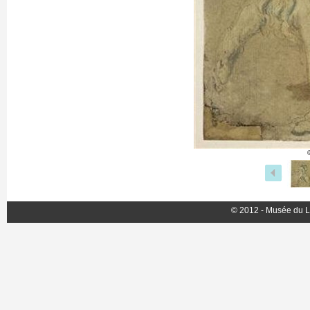
© 2012 - Musée du L