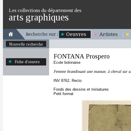
Les collections du département des
arts graphiques
Oeuvres
Artistes
Recherche sur :
Nouvelle recherche
FONTANA Prospero
Fiche d'oeuvre
Ecole bolonaise
Femme brandissant une massue, à cheval sur un 
INV 8762, Recto
Fonds des dessins et miniatures
Petit format